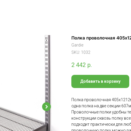
Полка проволочная 405х1
Gardie
SKU:
1032
2 442
р.
Добавить в корзину
Полка проволочная 405х1212м
одна полка на две секции 607
Проволочные полки удобны тем
конструкции сквозь полку все
подходит практически для лю
проволочную полку можно ра