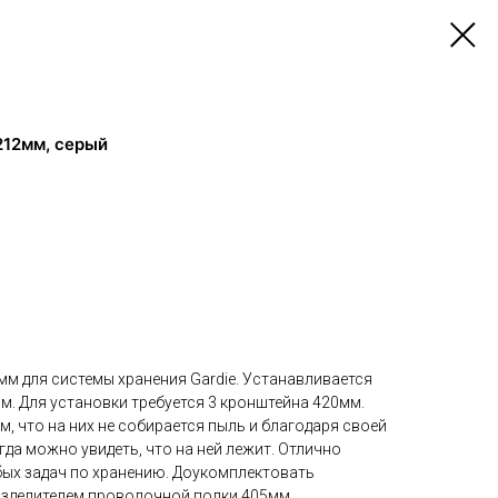
212мм, серый
м для системы хранения Gardie. Устанавливается
мм. Для установки требуется 3 кронштейна 420мм.
, что на них не собирается пыль и благодаря своей
гда можно увидеть, что на ней лежит. Отлично
бых задач по хранению. Доукомплектовать
зделителем проволочной полки 405мм,