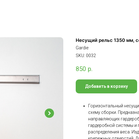
Несущий рельс 1350 мм, 
Gardie
SKU:
0032
850
р.
Добавить в корзину
Горизонтальный несущий
схему сборки. Предназн
направляющих гардеробн
гардеробной системы и 
распределения веса. Изд
крепежных отверстий. Д