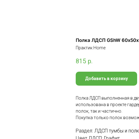
Полка ЛДСП GShW 60х50x
Практик Home
815
р.
Добавить в корзину
Полка ЛДСП выполненная в дву
использована в проекте гард
полок, так и частично.
Покупка только полок возмож
Раздел: ЛДСП тумбы и полк
Цвет ЛДСП: Графит