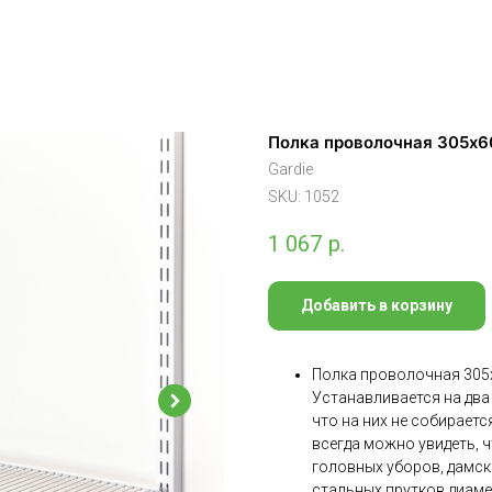
Полка проволочная 305х6
Gardie
SKU:
1052
1 067
р.
Добавить в корзину
Полка проволочная 305х
Устанавливается на два
что на них не собираетс
всегда можно увидеть, ч
головных уборов, дамск
стальных прутков диаме