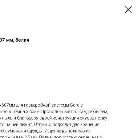
07 мм, белая
607мм для гардеробной системы Gardie.
 кронштейна 320мм. Проволочные полки удобны тем,
я пыль и благодаря своей конструкции сквозь полку
то на ней лежит. Отлично подходит для хранения
их сумочек и одежды. Изделие выполнено из
тром 6мм и 2,5 мм. Полка, полностью окрашена с