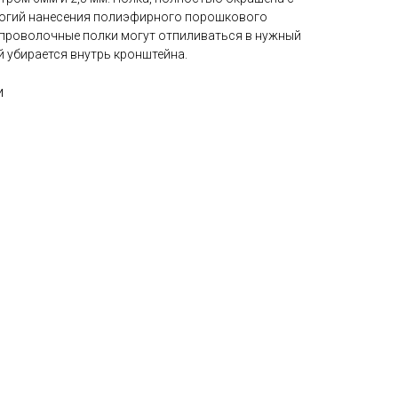
огий нанесения полиэфирного порошкового
 проволочные полки могут отпиливаться в нужный
й убирается внутрь кронштейна.
и