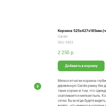
Корзина 525х427х185мм.(
Gardie
SKU:
0453
2 250
р.
Добавить в корзину
Мелкосетчатая корзина глуби
деревянную Gardie рамку без
таких корзин в том, что одежда
скапливается мелкая пыль. К
сетки. Вы всегда будете видеть
видеть, что именно в корзине