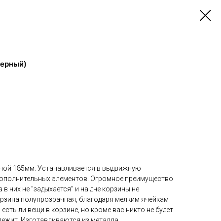
черный)
ной 185мм. Устанавливается в выдвижную
 дополнительных элементов. Огромное преимущество
 в них не "задыхается" и на дне корзины не
орзина полупрозрачная, благодаря мелким ячейкам
, есть ли вещи в корзине, но кроме вас никто не будет
 лежит. Изготавливаются из металла