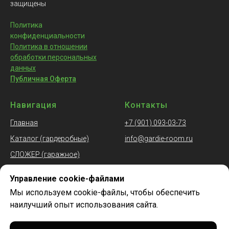
защищены
Политика
конфиденциальности
Политика в отношении
обработки персональных
данных
Публичная Оферта
Навигация
Контакты
Главная
+7 (901) 093-03-73
Каталог (гардеробные)
info@gardie-room.ru
СЛОЖЕР (гаражное)
О компании
Управление cookie-файлами
Вопросы-ответы
Мы используем cookie-файлы, чтобы обеспечить
Контакты
наилучший опыт использования сайта.
Партнёрская программа